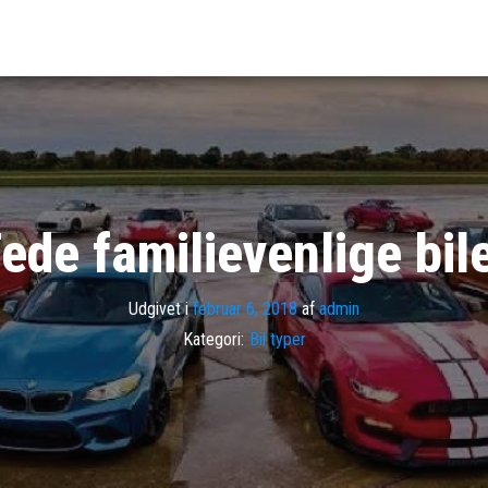
ede familievenlige bil
Udgivet i
februar 6, 2018
af
admin
Kategori:
Bil typer