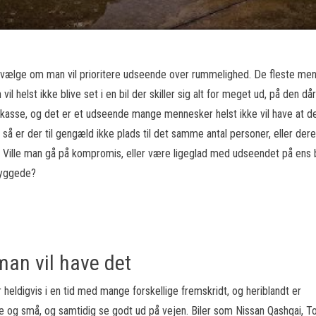
n vælge om man vil prioritere udseende over rummelighed. De fleste me
vil helst ikke blive set i en bil der skiller sig alt for meget ud, på den dår
 kasse, og det er et udseende mange mennesker helst ikke vil have at de
n så er der til gengæld ikke plads til det samme antal personer, eller der
 Ville man gå på kompromis, eller være ligeglad med udseendet på ens b
ryggede?
an vil have det
heldigvis i en tid med mange forskellige fremskridt, og heriblandt er
ore og små, og samtidig se godt ud på vejen. Biler som Nissan Qashqai, T