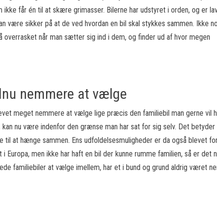
ikke får én til at skære grimasser. Bilerne har udstyret i orden, og er la
kan være sikker på at de ved hvordan en bil skal stykkes sammen. Ikke 
å overrasket når man sætter sig ind i dem, og finder ud af hvor megen
ndnu nemmere at vælge
evet meget nemmere at vælge lige præcis den familiebil man gerne vil h
 kan nu være indenfor den grænse man har sat for sig selv. Det betyder 
le til at hænge sammen. Ens udfoldelsesmuligheder er da også blevet fo
dt i Europa, men ikke har haft en bil der kunne rumme familien, så er det n
ede familiebiler at vælge imellem, har et i bund og grund aldrig været 