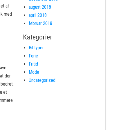
vet af
august 2018
nok med
april 2018
februar 2018
Kategorier
Bil typer
Ferie
Fritid
ave.
Mode
at der
Uncategorized
rbedret.
u et
nemmere